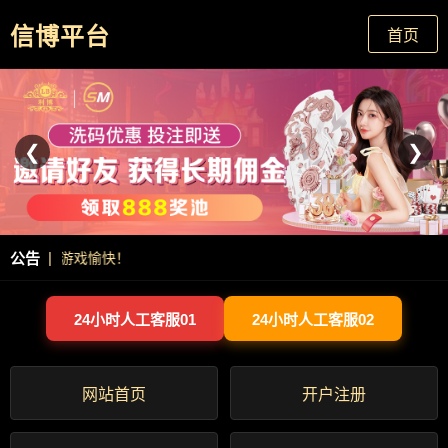
信博平台
首页
❮
❯
|
公告
7，祝贵宾游戏愉快！
24小时人工客服01
24小时人工客服02
网站首页
开户注册