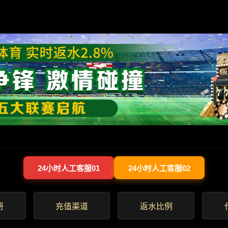
24小时人工客服01
24小时人工客服02
册
充值渠道
返水比例