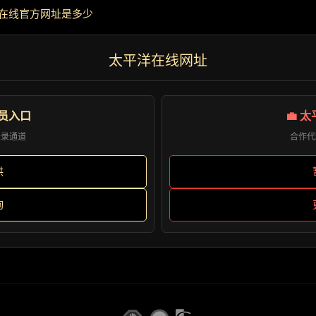
洋在线官方网址是多少
太平洋在线网址
会员入口
💼 
登录通道
合作代
供
询