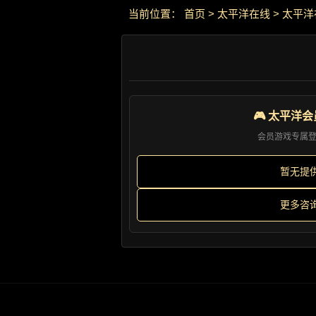
当前位置：
首页
>
太平洋在线
> 太平
🎮 太平洋
会员游戏专属
暂无提
更多咨