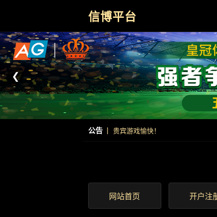
信博平台
❮
|
公告
水0.8起步，皇冠体育2.7，祝贵宾游戏愉快！
网站首页
开户注