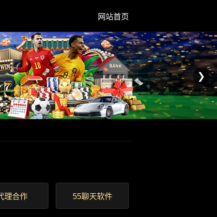
网站首页
❯
代理合作
55聊天软件