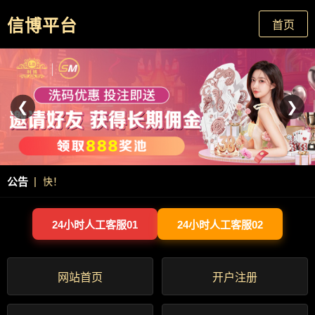
信博平台
首页
❮
❯
|
公告
宾游戏愉快！
24小时人工客服01
24小时人工客服02
网站首页
开户注册