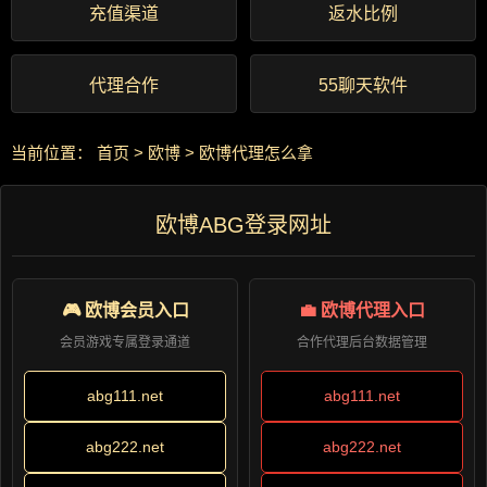
充值渠道
返水比例
代理合作
55聊天软件
当前位置：
首页
>
欧博
> 欧博代理怎么拿
欧博ABG登录网址
🎮 欧博会员入口
💼 欧博代理入口
会员游戏专属登录通道
合作代理后台数据管理
abg111.net
abg111.net
abg222.net
abg222.net