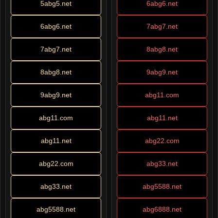
5abg5.net
6abg6.net
6abg6.net
7abg7.net
7abg7.net
8abg8.net
8abg8.net
9abg9.net
9abg9.net
abg11.com
abg11.com
abg11.net
abg11.net
abg22.com
abg22.com
abg33.net
abg33.net
abg5588.net
abg5588.net
abg6888.net