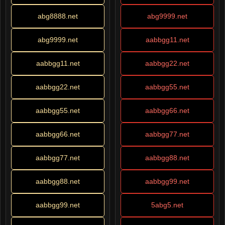
abg8888.net
abg9999.net
abg9999.net
aabbgg11.net
aabbgg11.net
aabbgg22.net
aabbgg22.net
aabbgg55.net
aabbgg55.net
aabbgg66.net
aabbgg66.net
aabbgg77.net
aabbgg77.net
aabbgg88.net
aabbgg88.net
aabbgg99.net
aabbgg99.net
5abg5.net