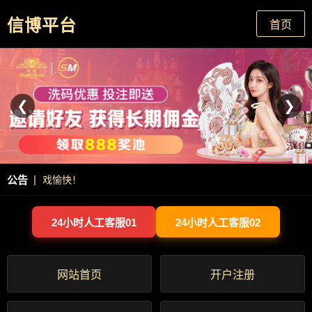
信博平台
首页
❮
❯
|
公告
，祝贵宾游戏愉快！
24小时人工客服01
24小时人工客服02
网站首页
开户注册