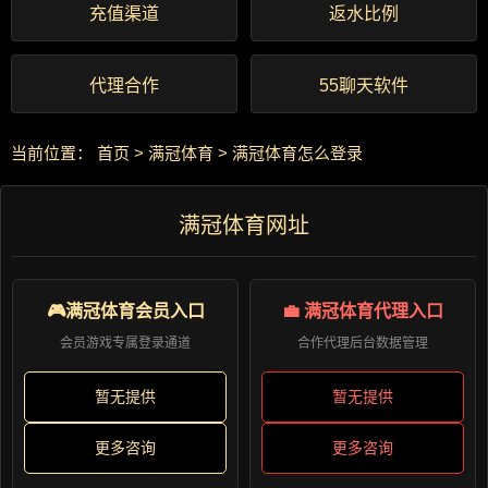
充值渠道
返水比例
代理合作
55聊天软件
当前位置：
首页
>
满冠体育
> 满冠体育怎么登录
满冠体育网址
🎮满冠体育会员入口
💼 满冠体育代理入口
会员游戏专属登录通道
合作代理后台数据管理
暂无提供
暂无提供
更多咨询
更多咨询