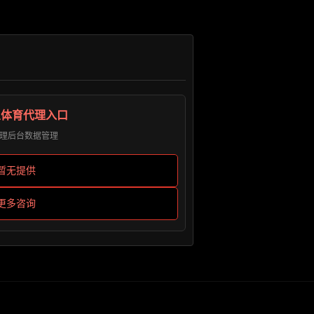
乐鱼体育代理入口
理后台数据管理
暂无提供
更多咨询