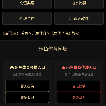
充值渠道
返水比例
代理合作
55聊天软件
当前位置：
首页
>
乐鱼体育
> 乐鱼体育注册教程
乐鱼体育网址
🎮 乐鱼体育会员入口
💼 乐鱼体育代理入口
会员游戏专属登录通道
合作代理后台数据管理
暂无提供
暂无提供
更多咨询
更多咨询