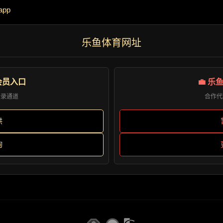
pp
乐鱼体育网址
会员入口
💼 
登录通道
合作代
供
询