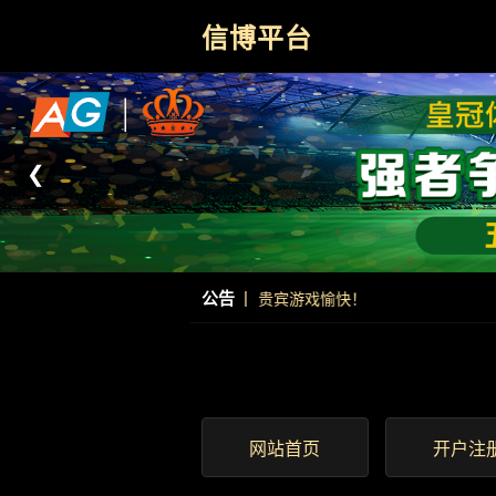
信博平台
❮
|
公告
水0.8起步，皇冠体育2.7，祝贵宾游戏愉快！
网站首页
开户注