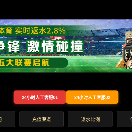
24小时人工客服01
24小时人工客服02
册
充值渠道
返水比例