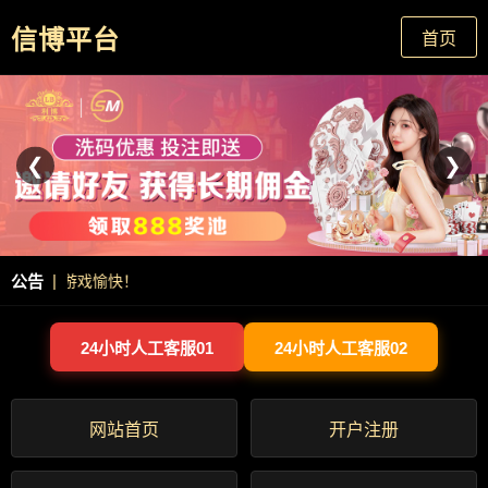
信博平台
首页
❮
❯
|
公告
7，祝贵宾游戏愉快！
24小时人工客服01
24小时人工客服02
网站首页
开户注册