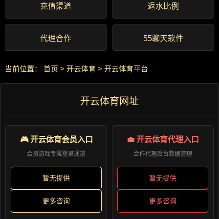
充值渠道
返水比例
代理合作
55聊天软件
当前位置：
首页
>
开云体育
> 开云体育平台
开云体育网址
🎮 开云体育会员入口
💼 开云体育代理入口
会员游戏专属登录通道
合作代理后台数据管理
暂无提供
暂无提供
更多咨询
更多咨询