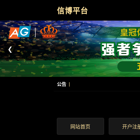
信博平台
❮
|
公告
网站首页
开户注