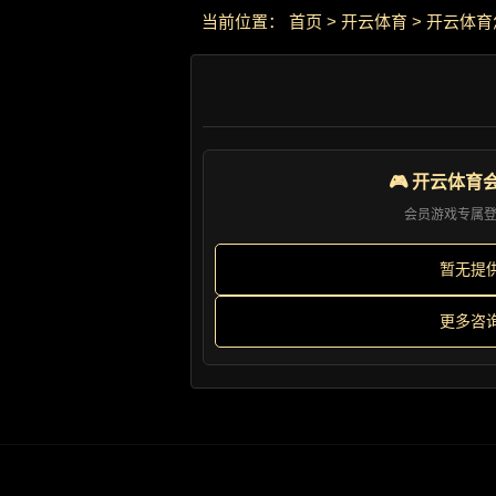
当前位置：
首页
>
开云体育
> 开云体
🎮 开云体育
会员游戏专属
暂无提
更多咨