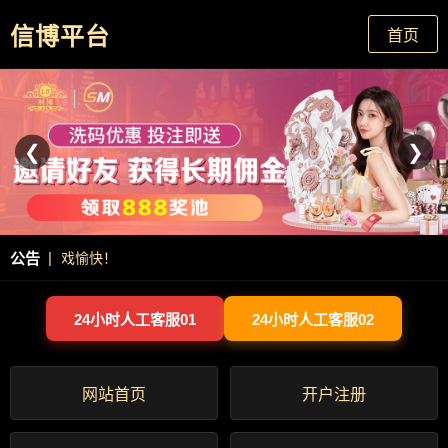
信博平台
首页
❮
❯
|
公告
，祝贵宾游戏愉快！
24小时人工客服01
24小时人工客服02
网站首页
开户注册