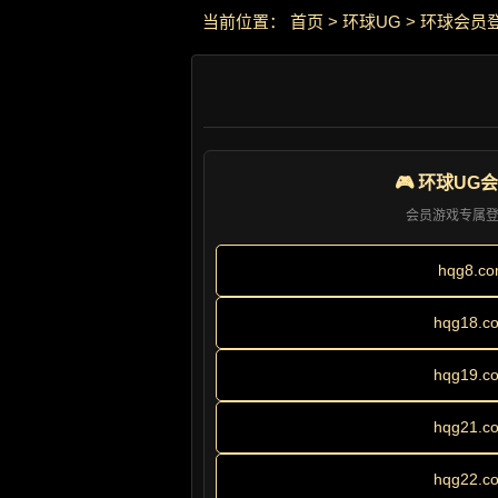
当前位置：
首页
>
环球UG
> 环球会员登录
🎮 环球UG
会员游戏专属
hqg8.c
hqg18.c
hqg19.c
hqg21.c
hqg22.c