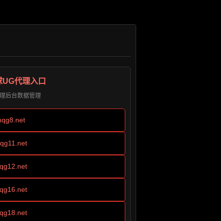
环球UG代理入口
理后台数据管理
hqg8.net
qg11.net
qg12.net
qg16.net
qg18.net