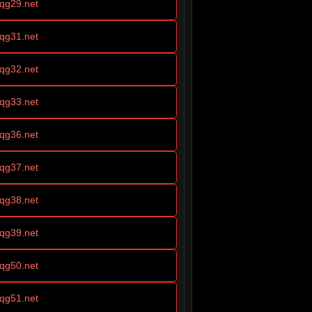
qg29.net
qg31.net
qg32.net
qg33.net
qg36.net
qg37.net
qg38.net
qg39.net
qg50.net
qg51.net