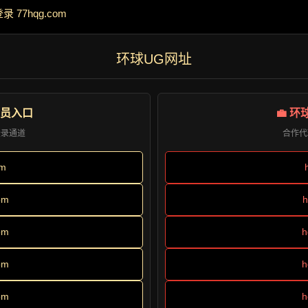
 77hqg.com
环球UG网址
会员入口
💼 
登录通道
合作代
om
om
h
om
h
om
h
om
h