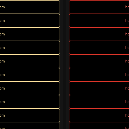
com
h
com
h
com
h
com
h
com
h
com
h
com
h
com
h
com
h
com
h