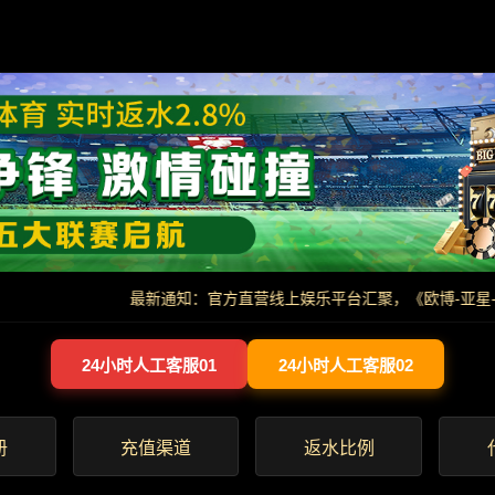
最新通知：官方直营线上娱乐平台汇聚，《欧博-亚星-欧博-AG-皇冠体育
24小时人工客服01
24小时人工客服02
册
充值渠道
返水比例