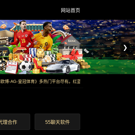
网站首页
❯
》多热门平台尽有。红蓝反水0.8起步，皇冠体育2.7，祝贵宾游戏愉快！
代理合作
55聊天软件