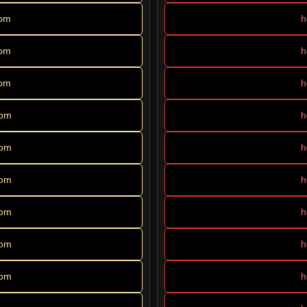
com
h
com
h
com
h
com
h
com
h
com
h
com
h
com
h
com
h