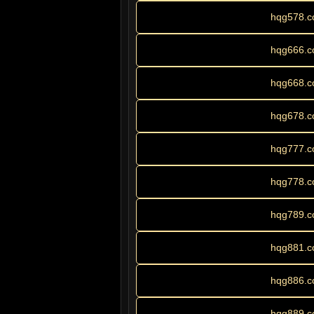
hqg578.
hqg666.
hqg668.
hqg678.
hqg777.
hqg778.
hqg789.
hqg881.
hqg886.
hqg889.