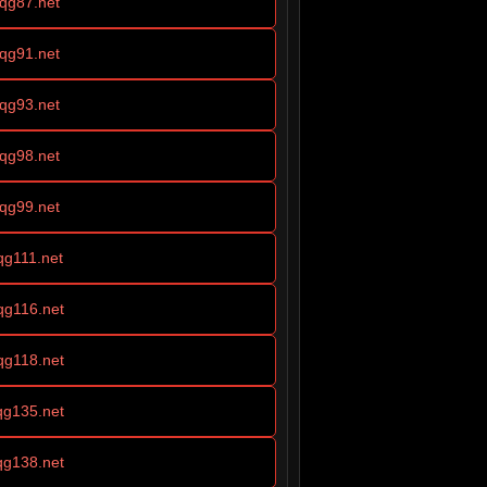
qg87.net
qg91.net
qg93.net
qg98.net
qg99.net
qg111.net
qg116.net
qg118.net
qg135.net
qg138.net