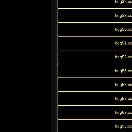
hqg38.c
hqg39.c
hqg50.c
hqg51.c
hqg52.c
hqg53.c
hqg56.c
hqg57.c
hqg67.c
hqg93.c