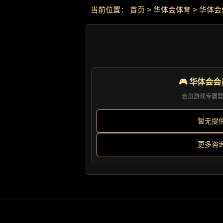
当前位置：
首页
>
华体会体育
> 华体会
🎮 华体会
会员游戏专属
暂无提
更多咨