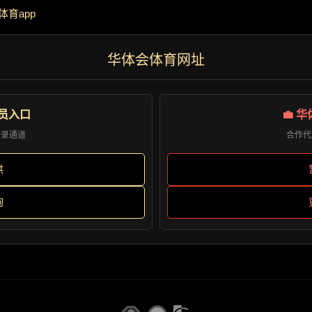
体育app
华体会体育网址
会员入口
💼 
登录通道
合作代
供
询