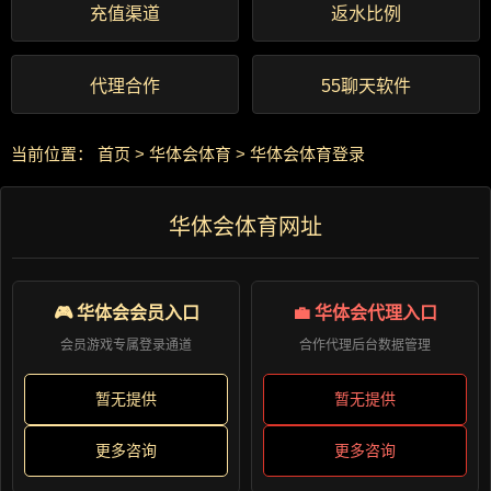
充值渠道
返水比例
代理合作
55聊天软件
当前位置：
首页
>
华体会体育
> 华体会体育登录
华体会体育网址
🎮 华体会会员入口
💼 华体会代理入口
会员游戏专属登录通道
合作代理后台数据管理
暂无提供
暂无提供
更多咨询
更多咨询