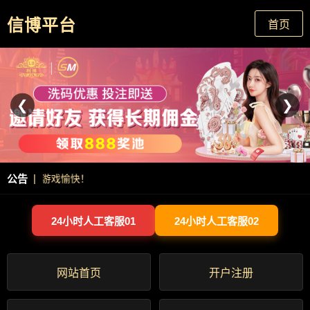
信博平台
首页
❮
❯
|
公告
7，祝贵宾游戏愉快！
24小时人工客服01
24小时人工客服02
网站首页
开户注册