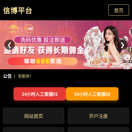
信博平台
首页
❮
❯
|
公告
，祝贵宾游戏愉快！
24小时人工客服01
24小时人工客服02
网站首页
开户注册