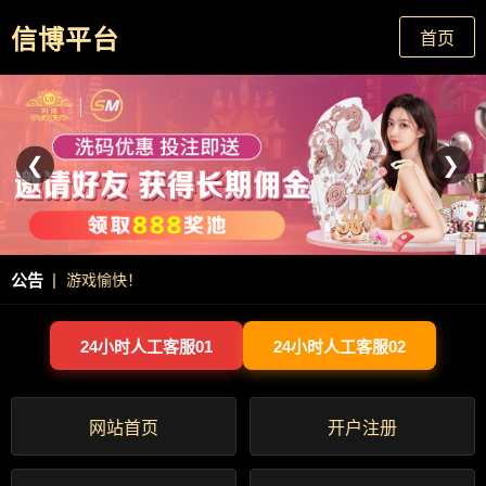
信博平台
首页
❮
❯
|
公告
7，祝贵宾游戏愉快！
24小时人工客服01
24小时人工客服02
网站首页
开户注册