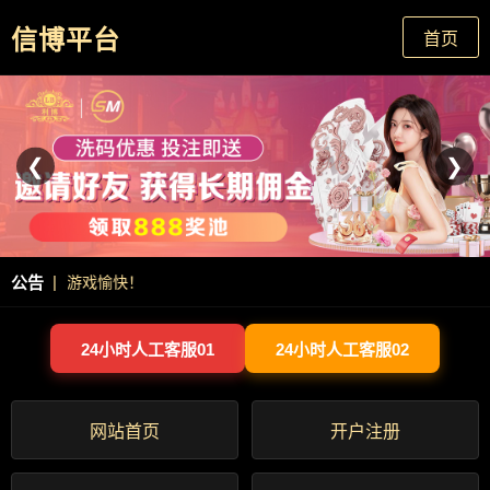
信博平台
首页
❮
❯
|
公告
7，祝贵宾游戏愉快！
24小时人工客服01
24小时人工客服02
网站首页
开户注册