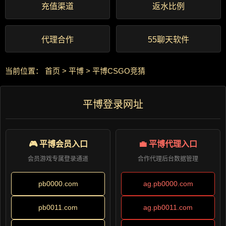
充值渠道
返水比例
代理合作
55聊天软件
当前位置：
首页
>
平博
> 平博CSGO竞猜
平博登录网址
🎮 平博会员入口
💼 平博代理入口
会员游戏专属登录通道
合作代理后台数据管理
pb0000.com
ag.pb0000.com
pb0011.com
ag.pb0011.com